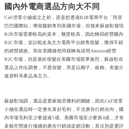
國內外電商選品方向大不同
CnF
澄霏小舖成立之初，原是想透過B2B電商平台「阿里
巴巴國際站」將假髮銷售到美國市場，但後來蘇啟彰發現
B2B市場需要較高的資本，難度較高，因此轉回經營國內
B2C市場，並以蝦皮為主力電商平台銷售假髮，獲得不錯
的經營績效。而在美國雖然同樣轉為採用Amazon經營
B2C市場，但是基於假髮在美國市場競爭激烈，蘇啟彰在
選品上作出調整，不賣假髮，而是以帽子、銀飾、美髮介
接原料等產品為主力。
蘇啟彰強調，選品是賣家能否獲利的關鍵，因此CnF澄霏
小舖在選品時一定會先算好毛利，不含廣告行銷在內，國
內市場毛利至少要超過5成、美國市場至少要抓4成，才有
多餘空間進行後續的廣告行銷或促銷活動；其次則是要評