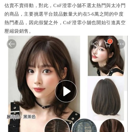
估賣不賣得動，對此，CnF澄霏小舖不選太熱門與太冷門
的商品，主要挑選平台競品數量大約在5-6萬之間的中度
熱門產品，因此假髮之外，CnF澄霏小舖也開始引進真空
壓縮袋銷售。