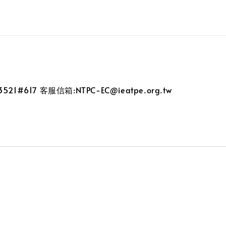
21#617 客服信箱:NTPC-EC@ieatpe.org.tw