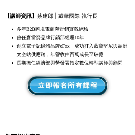
【講師資訊】
蔡建郎 | 戴華國際 執行長
多年B2B跨境電商與營銷實戰經驗
曾任麥當勞品牌行銷部經理10年
創立電子記憶體品牌eFox，成功打入藍寶堅尼與歐洲
太空站供應鏈，年營收由百萬成長至破億
長期擔任經濟部與勞發署指定數位轉型講師與顧問