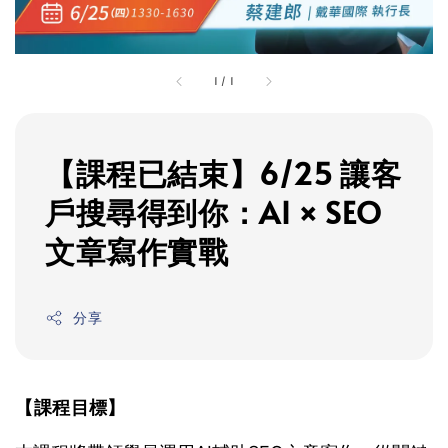
1
/
1
【課程已結束】6/25 讓客
戶搜尋得到你：AI × SEO
文章寫作實戰
分享
【課程
目標】